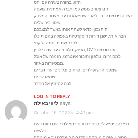
הזוג. בחורה צעירה עם יחס
חם ואוהב ממש כמו חברה אמיתית. מעסה
צעירה פרטית לבד… לאחר שתיאמתם עם מעסה המעניק
עיסוי בירושלים,
יהיה נכון וכדאי לשתף אותו באשר למצבכם
הבריאותי. ישנן דירות דיסקרטיות בעפולה בהם תוכלו
לקבל שתייה חמה, ג׳קוזי
מפנק, טלוויזיה עם ערוצי לווין, DVD עם סרטים
למבוגרים, טלפון וחיבור אינטרנט, הזמנה של אוכל
ממסעדות באזור,
שמפנייה ושוקולדים, פרחים ובלונים ועוד דברים
שמאפשרים
לכם להזמין אל החדר.
LOG IN TO REPLY
says:
ליווי באילת
October 16, 2022 at 4:47 pm
דפי זהב יסייע לך בבחירת עיסוי תאילנדי, עם חוות דעת
גולשים,
מחירון, פורום מומחה ועוד! רונן רוזנבלט ניר – מומחה