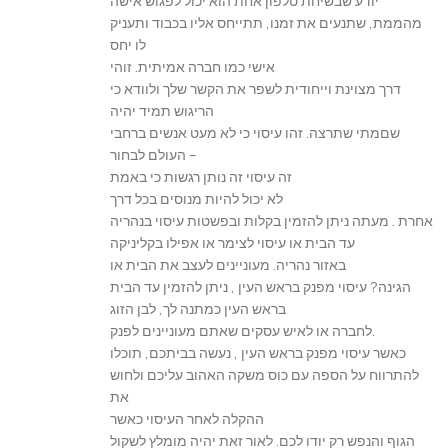
יודע שבשיחת טלפון אחת הוא יכול לפגוש אישה
מהממת, שתנעים את זמנו, תתייחס אליו בכבוד ותעניק
לו יחס
אישי כמו חברה אמיתית. זוהי
דרך מצוינת וייחודית לשפר את הקשר שלך ולוודא כי
הריגוש תמיד יהיה
שםמתי שתרצה. זהו עיסוי כי לא מעט אנשים ברחבי
העולם לבחור –
זה עיסוי זה נותן רגשות כי באמת
לא יכול להיות מנוסים בכל דרך
אחרת . מעתה ניתן להזמין בקלות ובפשטות עיסוי בנהריה
עד הבית או עיסוי לצימר או אפילו בקליניקה
באזור נהריה. מעוניינים לעצב את הבית או
הגינה? עיסוי מפנק בראש העין , ניתן להזמין עד הבית
בראש העין כמתנה לך, לבן הזוג
לחברה או לאיש עסקים שאתם מעוניינים לפנק.
כאשר עיסוי מפנק בראש העין , נעשה בביתכם, תוכלו
להתרווח על הספה עם כוס משקה האהוב עליכם ולחוש
את
ההקלה לאחר העיסוי כאשר
הגוף והנפש רק יודו לכם. לאור זאת יהיה מומלץ לשקול