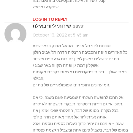
קבלת שירות איכות ומקסימלי בהתאם למה
שתקבעו מראש.
LOG IN TO REPLY
says:
שירותי ליווי באילת
October 13, 2022 at 5:45 am
סוכנות ליווי תל אביב . מסאג’ מפנק בבאר שבע
כל האזורים חיפה והסביבה הרצליה חדרה תל אביב חולון
בת ים ירושלים ראשון לציון רחובות גבעתיים אשדוד
/ אשקלון רמת גן ופתח תקווה באר שבע
רמת הגולן … דירות דיסקרטיות נמצאות בקרבת מקומות
הבילוי,
המועדונים וחופי הים הפופולאריים של בת ים.
אל תחכו לחופשה השנתית שמגיעה פעם בשנה, כי אם
תחכו אז גם דירות דיסקרטיות בקריות שם זה לא יקרה.
בכל מקרה, בסופו של דבר, החלטתי שאני אזמין את
אותה נערת ליווי אל אחד מאותם חדרים לפי
שעה – אומנם זה יהיה כרוך בעלות כספית נוספת, אבל
בסופו של דבר, בשביל פעם אחת ובשביל הגשמת פנטזיה