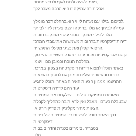
פעמי לשעה ולתת לגוף ולנפש מנוחה,
אבל תורה עתיקה זו היא הרבה מעבר לכך.
לסיכום, בילוי עם נערות ליווי הוא בהחלט דבר מומלץ.
קמילה לביתך או מלון בחיפה והצפוןנערת ליווי לביתך
מלון לבילוי מפנק… מכוני עיסוי מפנק ברחובות.
דירות דיסקרטיות ברחובות משמשות את עובדי המרכז
הרפואי קפלן ואת נציגי מפעלי התעשייה.
הן גם אטרקטיביות עבור עובדי פארק תעשיית ההיי טק,
מחלבת תנובה וכמובן מכון ויצמן.
באתר תוכלו למצוא דירות דיסקרטיות בצפון, במרכז,
בדרום ובאיזור ירושלים וכמובן גם לחסוך בהוצאות.
התרשמו ממגוון הצעות האירוח באתר ותוכלו להגיע
עוד היום לדירה דיסקרטית
מאובזרת ומפנקת. ט.ל.ח – יש לקחת את המחירים
שבטבלה בערבון מוגבל ואין לראות בה כתחליף לקבלת
הצעות מחיר מקליניקות פדיקור רפואי.
דרך האתר תוכלו להשוות בין המחירים של דירות
דיסקרטיות
בטבריה, צימרים בכנרת וחדרים בבית
מלון.