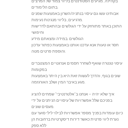
בקהילה, מגיעים הסטודנטים בליווי צמוד של המרצים
בתום הלימודים.
אבותינו עשו גם עיסוי בנתניה/השרון באמצעות שמנים
מרגיעים, בליווי מנגינות נעימות.
התוכן באתר מתוחזק על ידי הגולשים ובהתאם לדרישות
וחיפושי
הגולשים .במידה ומצאתם מידע
חסר או טעות אנא עדכנו אותנו באמצעות כפתור עדכון
והוספת פרטים מטה.
עיסוי טנטרה שואף לשחרר חסמים אנרגטיים המצטברים
במקומות
שונים בגוף, והדרך לעשות זאת היא בין היתר באמצעות
מגע באיבר המין ושלב האורגזמה.
איך שלא יהיה – אנחנו ב”אלטרנטיבי” שמחים להציג
בפניכם שלל אפשרויות של עיסויים הניתנים על ידי
מעסים שונים.
כיום עומדות בפניך מספר אפשרויות לבילוי לילי סוער עם
נערת ליווי פרטית כאשר דירות דיסקרטיות ברחובות הן
ללא ספק