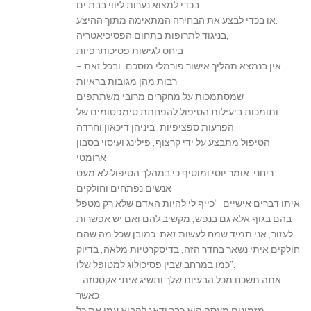
בכדי למצוא נערות ליווי בבת ים
או בכדי לבצע את הבחירה המתאימה מתוך ההיצע.
בניגוד לתרופות בתחום הפסיכיאטריה,
ביחס לגישות פסיכותרפיות
אין בנמצא תהליך אישור פורמלי מוסכם, ובכל זאת –
רבות מהן מגובות בראיות
שמסתמכות על מחקרים מרובי משתתפים
ותומכות ביעילות הטיפול להפחתת סימפטומים של
הפרעות ספציפיות, ביניהן דיכאון וחרדה.
הטיפול מתבצע על ידי קרצוף, פילינג ועיסוי בסבון
ארומטי
ריחני. אומר יוסי ומוסיף כי במהלך הטיפול לא מעט
אנשים נפתחים וחולקים
איתו דברים אישיים, “כייף לי להיות האדם שלא רק מטפל
בהם בגוף אלא גם בנפש, מקשיב להם ואם יש אפשרות
לעזור, אני תמיד שמח לעשות זאת. כמובן שכל מה שהם
חולקים איתי נשאר בחדר הזה, בדיסקרטיות מלאה, בדיוק
כמו במרחב שבין פסיכולוג למטופל שלו”.
אתה תשכח מכל הבעיות שלך ותשיג איתי אקסטזה…
כאשר
מזמינים מעסה הוא כבר ידאג להביא עמו את כל