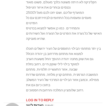
הקליניקה לא היתה פשוטה כלכך מעולם, פשוט מאוד
נכנסים ובוחרים את איזור הטיפול
המועדף עליכם, ושם יחכו לכם מעל ל2500
מעסים ומעסות בכל התחומים לבחירתכם עם כל
הפרטים
והמחירים . כמו כן אפשר למצוא בכרטיס
האישי של כל נערה את הפרטים על הנערה ועל השירותים
שהיא מעניקה.
בין יתר מתחמי הבילוי התוססים על העיר ירושלים תוכלו
למצוא את מתחם מדרחוב בן יהודה הכולל
גם את שוק מחנה יהודה ההופך החל משעות הערב
למוקד בילוי לילי שוקק חיים, רחוב נחלת
שבעה, אזור התעשייה תלפיות, מתחם
המושבה הגרמנית, מתחם קניון מלחה, מתחם שדרות
ממילא, וכמובן אזור הבילויים המרכזי של העיר המשלב
בתוכו כיום גם את
רחוב שלומציון המלכה והרחובות הסמוכים.
LOG IN TO REPLY
says:
נערות ליווי