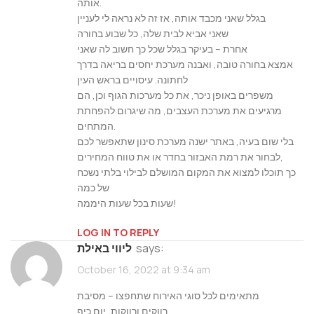
אותה.
בגלל שאני מכבד אותה, אז זה לא נראה לי לעניין
שאני אביא לבית שלה, כל שבוע בחורה
אחרת – בעיקר בגלל שכל כך חשוב לה שאני
אמצא בחורה טובה, ואבנה מערכת יחסים בריאה בדרך
לחתונה. עיסויים בראש העין
משפרים באופן ניכר, את כל מערכות הגוף וכן, הם
מרגיעים את מערכת העצבים, מה שיגרום להפחתת
המתחים.
בלי שום בעיה, באתר ישנה מערכת סינון שתאפשר לכם
לבחור את רמת האבזור בחדר או את טווח המחירים,
כך תוכלו למצוא את המקום המושלם לבילוי בלתי נשכח
של כמה
שעות בכל שעות היממה!
LOG IN TO REPLY
says:
ליווי באילת
October 16, 2022 at 9:34 am
מתאימים לכל סוגי האירוח שתחפצו – מסיבת
רווקים ורווקות, יום כיף