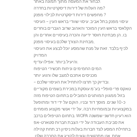
לבחור את המעסה מתוך תמונה באתר.
מה העלות של דירות דיסקרטיות בחדרה?
מחפשים דירות דיסקרטיות לבילוי מפנק ?
עיסוי מפנק בתל אביב. עיסוי שוודי בראש העין – העיסוי
הקלאסי בראש העין המוכר והאהוב שרוב הגברים בוחרים
בו, הן מבחינת חוסר ידיעה והכרה בעיסויים אחרים והן
מבחינת הצורך שלכם בעיסוי מפנק,
לכיף בלבד. זאת על מנת שהמסע יוכל לבצע את העיסוי
המדויק
והיעיל ביותר. אפילו עדיף.
המים החמימים וניחוח תכשירי הטיפוח
מכניסים אתכם למצב שלו ורגוע יותר
– ובדיוק כך תרצו להתחיל את העיסוי שלכם.
טאקס פרי סופליי בע”מ עוסקת במכירת בשמים מקוריים
בזול ממגוון המותגים המובילים בתחום הטיפוח מזה
כ-10 שנים. מוסך דוד ובניו, הוקם על ידי דוד ומתופעל
במקצועיות ובמומחיות רבה, על ידי אנשי מקצוע מומחים
בתחום הטיפולים ברכב. WOPA הוא רעיון חדשני שמשנה
את סביבת העבודה על ידי הצבת חברות סטארט-אפ
בתחילת המסע לצד חברות בעלות ניסיון רב תחת קהילה
אחת. אנו מתרגשים וגאים להציג את החברה שלנו,