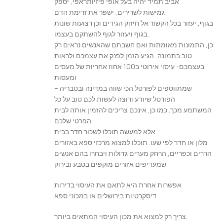
אביב תמיד יהיה בעל אופי פיזיותראפי, יספק
גמישות לשרירים, ישפר את זרימת הדם
בגוף, יעזור בכל הקשור אל חיזוק הגידים וכן רצועות שונות
בגוף ויעזור לגוף להשתקם בעצמו.
כן, התמונות מאומתות ואם חשבתם שהאנשים נראים רק
טוב בתמונה, הגיע הזמן לפנק את עצמכם ולראות
בעצמכם- עיסוי אירוטי ב100 אחוז אחריות של מעסים
ומעסות
שמתווספים לפורטל הכי שווה במדינה ובטבריה –
הפורטל שיודע ורוצה לעשות לכם טוב על כל
המשתמע מכך. כמו כן, אינכם צריכים להזמין אותה לבית
הפרטי שלכם
אלא למעשה תוכלו לשכור חדר בבית
מלון או חדר לפי שעו. תוכלו למצוא מרכזי ספא באזורים
הררים וכפריים, הרחק מערים גדולות ויבחרו בהם אנשים
שמעדיפים אזורים מוקפים בטבע ובירוק.
אפשרות אחרת היא לתאם את העיסוי בדירות
דיסקרטיות בירושלים או במכוני ספא.
צריך רק למצוא את מכון העיסוי המתאים ביותר.