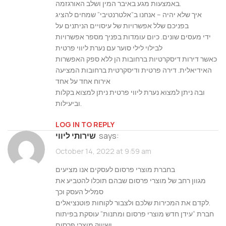
באמצעות מגע באיבר המין ושלב האורגזמה.
איך שלא יהיה – אנחנו ב”אלטרנטיבי” שמחים להציג
בפניכם שלל אפשרויות של עיסויים הניתנים על
ידי מעסים שונים. כיום עומדות בפניך מספר אפשרויות
לבילוי לילי סוער עם נערת ליווי פרטית
כאשר דירות דיסקרטיות ברחובות הן ללא ספק האפשרות
האידיאלית. דירה פרטית ודיסקרטית ברחובות המציעה
אירוח אחד על אחד
ובה ניתן למצוא נערת ליווי פרטית ניתן למצוא בקלות
וביעילות.
LOG IN TO REPLY
says:
שירותי ליווי
October 14, 2022 at 9:59 am
בחברת מוצרי פרסום לעסקים אנו מציעים
מגוון רחב של מוצרי פרסום שבהם תוכלו להטביע את
סמליל העסק וכך
לקדם את המכירות שלכם ולצבור לקוחות פוטנציאלים.
חברת “עידן חדש מוצרי פרסום ומתנות” עוסקת בפיתוח
ושיווק מוצרי פרסום,